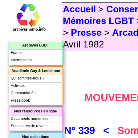
Accueil
>
Conser
Mémoires LGBT
>
Presse
>
Arcad
Avril 1982
Archives LGBT
France
International
Académie Gay & Lesbienne
Qui sommes-nous ?
Activités
Communiqués
MOUVEMEN
Press-book
Nos ressources en ligne
Documents numérisés
Sommaires de revues
N° 339 <
Somma
Nos collections