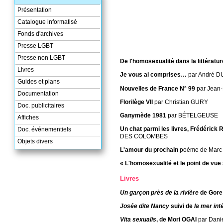
Présentation
Catalogue informatisé
Fonds d'archives
Presse LGBT
Presse non LGBT
De l'homosexualité dans la littératur
Livres
Je vous ai comprises…
par André 
Guides et plans
Nouvelles de France N° 99
par Jean
Documentation
Florilège VII
par Christian GURY
Doc. publicitaires
Ganymède 1981
par BÉTELGEUSE
Affiches
Un chat parmi les livres, Frédérick Ro
Doc. événementiels
DES COLOMBES
Objets divers
L'amour du prochain
poème de Mar
« L'homosexualité et le point de vue s
Livres
Un garçon près de la rivière
de Gore
Josée dite Nancy
suivi de
la mer int
Vita sexualis
, de Mori OGAI
par Dan