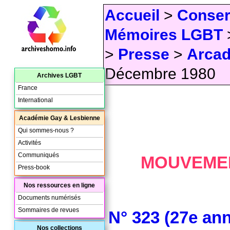
Accueil
>
Conser
Mémoires LGBT
>
Presse
>
Arcad
Décembre 1980
Archives LGBT
France
International
Académie Gay & Lesbienne
Qui sommes-nous ?
Activités
Communiqués
MOUVEMEN
Press-book
Nos ressources en ligne
Documents numérisés
Sommaires de revues
N° 323 (27e an
Nos collections