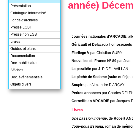
année) Déce
Présentation
Catalogue informatisé
Fonds d'archives
Presse LGBT
Presse non LGBT
Journées nationales d'ARCADIE, all
Livres
Géricault et Delacroix homosexuels
Guides et plans
Florilège V
par Christian GURY
Documentation
Nouvelles de France N° 89
par Jean
Doc. publicitaires
La parallèle
par J.-P. DE LAVILLAN
Affiches
Le péché de Sodome (suite et fin)
pa
Doc. événementiels
Objets divers
Soupirs
par Alexandre D'ARÇAY
Petites annonces
par Charles DELP
Corneille en ARCADIE
par Jacques 
Livres
Une passion ingénue
, de Robert A
Joue-nous Espana
, roman de mémo