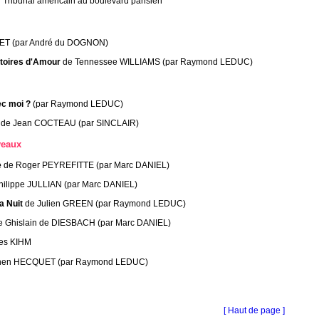
 Tribunal américain au boulevard parisien
ET (par André du DOGNON)
stoires d'Amour
de Tennessee WILLIAMS (par Raymond LEDUC)
c moi ?
(par Raymond LEDUC)
de Jean COCTEAU (par SINCLAIR)
veaux
e
de Roger PEYREFITTE (par Marc DANIEL)
hilippe JULLIAN (par Marc DANIEL)
 Nuit
de Julien GREEN (par Raymond LEDUC)
e Ghislain de DIESBACH (par Marc DANIEL)
es KIHM
hen HECQUET (par Raymond LEDUC)
[ Haut de page ]