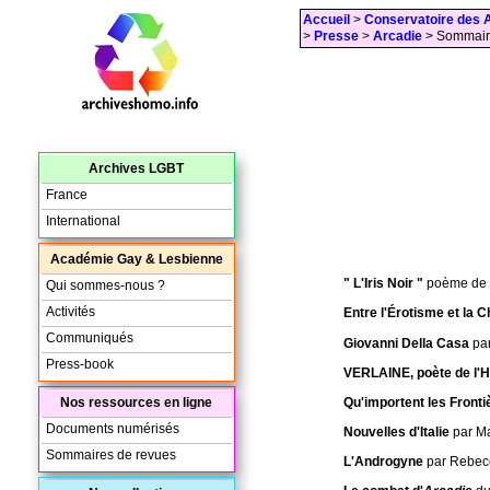
Accueil
>
Conservatoire des 
>
Presse
>
Arcadie
> Sommaire
Archives LGBT
France
International
Académie Gay & Lesbienne
" L'Iris Noir "
poème de
Qui sommes-nous ?
Activités
Entre l'Érotisme et la 
Communiqués
Giovanni Della Casa
pa
Press-book
VERLAINE, poète de l'H
Qu'importent les Fronti
Nos ressources en ligne
Documents numérisés
Nouvelles d'Italie
par M
Sommaires de revues
L'Androgyne
par Rebe