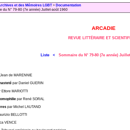
Archives et des Mémoires LGBT
>
Documentation
 du N° 79-80 (7e année) Juillet-août 1960
ARCADIE
REVUE LITTÉRAIRE ET SCIENTIF
Liste <
Sommaire du N° 79-80 (7e année) Juill
 Jean de MARENNIE
Chasteté
par Daniel GUERIN
r Ettore MARIOTTI
omophilie
par René SORAL
ères
par Michel LAUTAND
aurizio BELLOTTI
cca VENCE