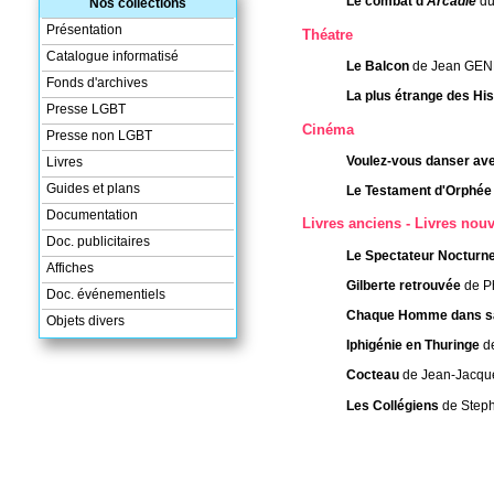
Le combat d'
Arcadie
du
Nos collections
Présentation
Théatre
Catalogue informatisé
Le Balcon
de Jean GEN
Fonds d'archives
La plus étrange des Hi
Presse LGBT
Cinéma
Presse non LGBT
Voulez-vous danser ave
Livres
Guides et plans
Le Testament d'Orphée
Documentation
Livres anciens - Livres nou
Doc. publicitaires
Le Spectateur Nocturn
Affiches
Gilberte retrouvée
de P
Doc. événementiels
Chaque Homme dans sa
Objets divers
Iphigénie en Thuringe
d
Cocteau
de Jean-Jacqu
Les Collégiens
de Step