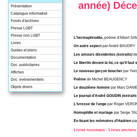
année) Déc
Présentation
Catalogue informatisé
Fonds d'archives
Presse LGBT
Presse non LGBT
L'hermaphrodite,
poème d'Albert SA
Livres
Un autre aspect
par André BAUDRY
Guides et plans
Les amours dissidentes
(extraits)
d
Documentation
Le libertin devant la loi, ce qu'il faut
Doc. publicitaires
Le nouveau garçon boucher
par Yv
Affiches
Poème
de Michel BEAUGENCY
Doc. événementiels
Objets divers
Le douzième homme
par Marc DANI
Le journal d'André GOUDIN
(extraits
L'ivresse de l'ange
par Roger VERO
Homophilie et mariage
par Serge T
En lisant les mémoires d'Hadrien
pa
Livres nouveaux - Livres anciens