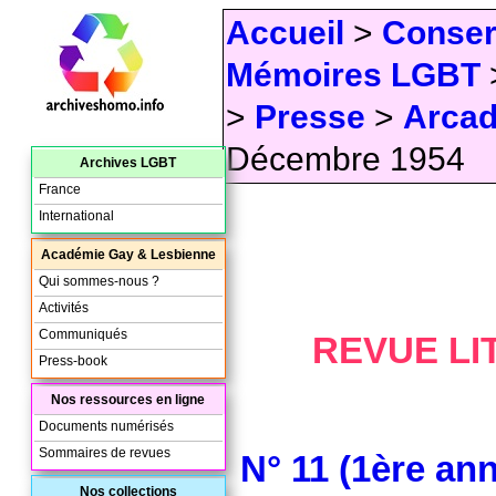
Accueil
>
Conser
Mémoires LGBT
>
Presse
>
Arcad
Décembre 1954
Archives LGBT
France
International
Académie Gay & Lesbienne
Qui sommes-nous ?
Activités
Communiqués
REVUE LI
Press-book
Nos ressources en ligne
Documents numérisés
Sommaires de revues
N° 11 (1ère an
Nos collections