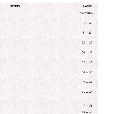
TITRES
PAGES
Couverture
1 → 2
3 → 23
24 → 25
26 → 33
32 ↔ 33
34 → 36
37 → 44
45 → 46
47 → 51
48 ↔ 49