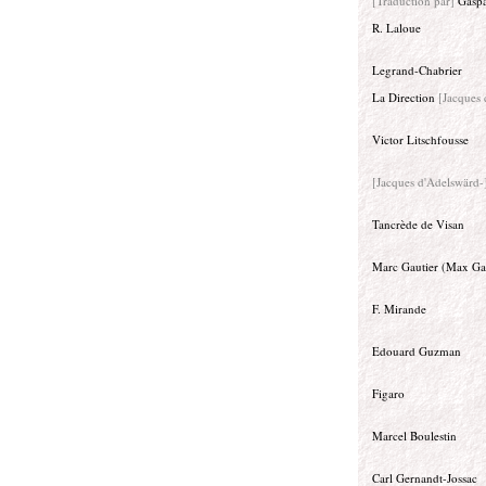
[Traduction par]
Gaspa
R. Laloue
Legrand-Chabrier
La Direction
[Jacques 
Victor Litschfousse
[Jacques d'Adelswärd-
Tancrède de Visan
Marc Gautier (Max Ga
F. Mirande
Edouard Guzman
Figaro
Marcel Boulestin
Carl Gernandt-Jossac