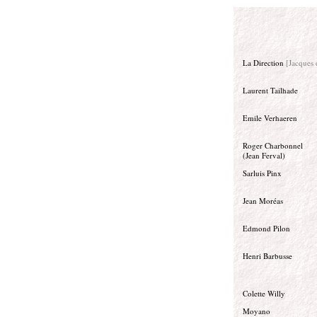
La Direction
[Jacques 
Laurent Tailhade
Emile Verhaeren
Roger Charbonnel
(Jean Ferval)
Sarluis Pinx
Jean Moréas
Edmond Pilon
Henri Barbusse
Colette Willy
Moyano