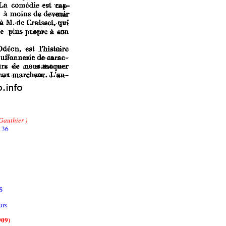
authier )
136
S
rs
909)