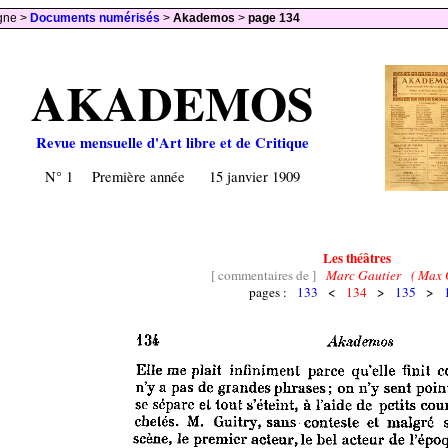
igne >
Documents numérisés
>
Akademos
>
page 134
AKADEMOS
Revue mensuelle d'Art libre et de Critique
N° 1 Première année 15 janvier 1909
Les théâtres
[ commentaires de ]
Marc Gautier ( Max G
pages :
133
<
134
>
135
>