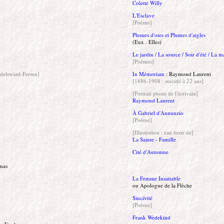
Colette Willy
L'Esclave
[Poème]
Plumes d'oies et Plumes d'aigles
(Eux . Elles)
Le jardin / La source / Soir d'été / La m
[Poèmes]
Adelswärd-Fersen]
In Mémoriam
: Raymond Laurent
[1886-1908 : suicidé à 22 ans]
[Portrait photo de l'écrivain]
Raymond Laurent
À Gabriel d'Annunzio
[Poème]
[Illustration : eau forte de]
La Sainte - Famille
Cité d'Automne
mas
La Femme Insatiable
ou Apologue de la Flèche
Sincérité
[Poème]
Frank Wedekind