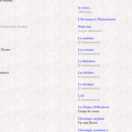
r Etscher
Je t'écris…
[Mélodie]
L'Invitation à l'Enterrement
d'Adelswärd-Fersen]
Notre but
[Ligne éditoriale]
Les poèmes
[Commentaires]
]
Fersen
Les romans
[Commentaires]
La littérature
[Commentaires]
uthier)
Les théâtres
[Commentaires]
La musique
[Commentaires]
L'art
[Commentaires]
Les Potins d'Offenbach
Coups de rasoir
Chronique anglaise
Up and Down
Chronique scandinave