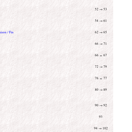
52 → 53
54 → 61
aison / Fin
62 → 65
66 → 71
66 ↔ 67
72 → 79
76 ↔ 77
80 → 89
90 → 92
93
94 → 102