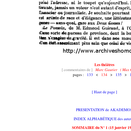
Les théâtres
[ commentaires de ]
Marc Gautier ( Max G
pages :
133
<
134
>
135
>
[ Haut de page ]
PRESENTATION de AKADEMO
INDEX ALPHABÉTIQUE des auteu
SOMMAIRE du N° 1 (15 janvier 1