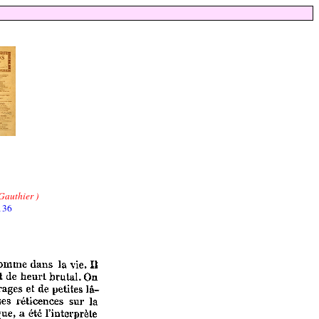
authier )
136