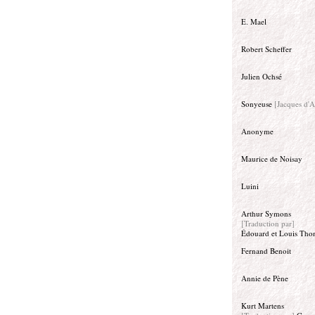
E. Mael
Robert Scheffer
Julien Ochsé
Sonyeuse
[Jacques d'
Anonyme
Maurice de Noisay
Luini
Arthur Symons
[Traduction par]
Édouard et Louis Tho
Fernand Benoit
Annie de Pène
Kurt Martens