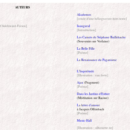
AUTEURS
Akademos
[ornée d'une héliogravure hors texte]
d'Adelswärd-Fersen]
Inaugural
[Introduction]
Les Carnets de Stéphane Baillehache
(Souvenirs sur Verlaine)
La Belle Fille
[Poème]
La Renaissance du Paganisme
L'Inquiétude
[Illustration : eau forte]
Ajax
(Fragment)
[Poème]
Dans les Jardins d'Esther
(Méditation sur Racine)
La lettre d'amour
à Jacques Offenbach
[Poème]
Music-Hall
[Illustration : silhouette de]