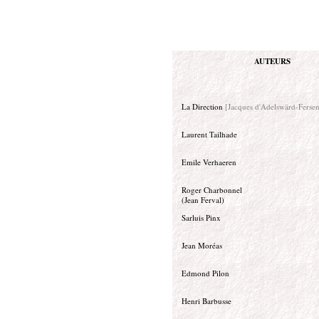
AUTEURS
La Direction
[Jacques d'Adelswärd-Ferse
Laurent Tailhade
Emile Verhaeren
Roger Charbonnel
(Jean Ferval)
Sarluis Pinx
Jean Moréas
Edmond Pilon
Henri Barbusse