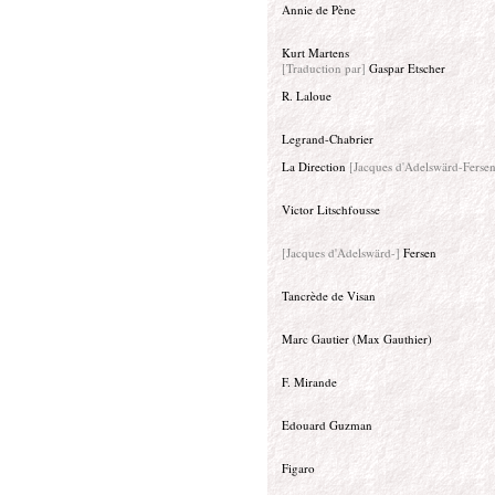
Annie de Pène
Kurt Martens
[Traduction par]
Gaspar Etscher
R. Laloue
Legrand-Chabrier
La Direction
[Jacques d'Adelswärd-Ferse
Victor Litschfousse
[Jacques d'Adelswärd-]
Fersen
Tancrède de Visan
Marc Gautier (Max Gauthier)
F. Mirande
Edouard Guzman
Figaro