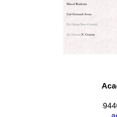
Marcel Boulestin
Carl Gernandt-Jossac
[Le Gérant Nino Cesarini]
[Le Gérant]
N. Cesarini
Aca
944
a