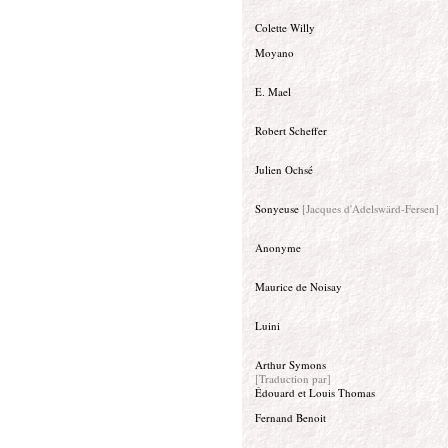
Colette Willy
Moyano
E. Mael
Robert Scheffer
Julien Ochsé
Sonyeuse
[Jacques d'Adelswärd-Fersen]
Anonyme
Maurice de Noisay
Luini
Arthur Symons
[Traduction par]
Édouard et Louis Thomas
Fernand Benoit