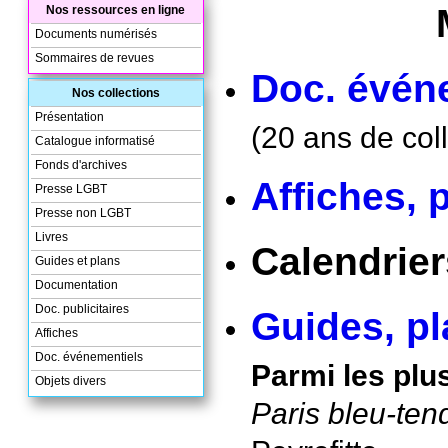
Nos ressources en ligne
Documents numérisés
Sommaires de revues
Doc. évén
Nos collections
Présentation
(20 ans de coll
Catalogue informatisé
Fonds d'archives
Affiches, 
Presse LGBT
Presse non LGBT
Livres
Calendrie
Guides et plans
Documentation
Doc. publicitaires
Guides, p
Affiches
Doc. événementiels
Parmi les plu
Objets divers
Paris bleu-ten