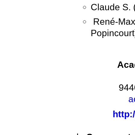
Claude S. 
René-Max 
Popincourt
Aca
944
a
http