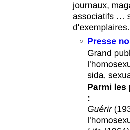
journaux, maga
associatifs … s
d'exemplaires.
Presse n
Grand publ
l'homosexua
sida, sexua
Parmi les
:
Guérir
(193
l'homosexu